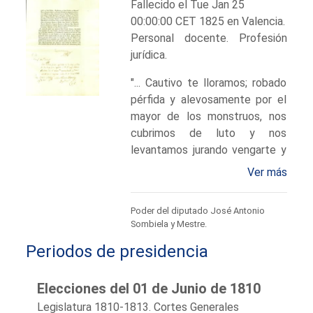
Fallecido el Tue Jan 25
00:00:00 CET 1825 en Valencia.
Personal docente. Profesión
jurídica.
"... Cautivo te lloramos; robado
pérfida y alevosamente por el
mayor de los monstruos, nos
cubrimos de luto y nos
levantamos jurando vengarte y
derramar hasta la última gota
Ver más
de nuestra sangre por
rescatarte... los fieles y
Poder del diputado José Antonio
heroycos valencianos te están
Sombiela y Mestre.
dando continuos testimonios
Periodos de presidencia
de esta verdad y una muestra
de lo que harán contigo todos
los pueblos, porque todos los
Elecciones del 01 de Junio de 1810
pueblos son tuyos..." (Lucindo al
Legislatura 1810-1813. Cortes Generales