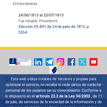
rey nuestro señor D. Fernando
Extraordinarias
VII. Proclamado y jurado
soberano repetidas veces
24/06/1813 al 23/07/1813
antes que los de Cádiz soñasen
Fue elegido Presidente.
en regalarle la Corona).
Elección DS 891 de 24 de junio de 1813, p.
El diputado que preside las
5554.
Cortes durante el mes de julio
de 1813 es antiliberal y
seguidor a ultranza de las
propuestas de su paisano
Borrull. El "Lucindo" era un
periódico de Valencia publicado
en 1814, redactado por Justo
Pastor Pérez, del que sólo
Contacto
|
Sugerencias
|
Accesibilidad
|
Esta web utiliza cookies de terceros y propias para
salieron siete números; el
optimizar el servicio, no recaba ni cede datos de carácter
Mapa Web
citado corresponde al número
personal de los usuarios sin su conocimiento. Conforme a
dos y es el que hace referencia
lo dispuesto en el
artículo 22.2 de la Ley 34/2002
, de 11
al cautiverio de Fernando VII.
de julio, de servicios de la sociedad de la información y de
También existía otro periódico