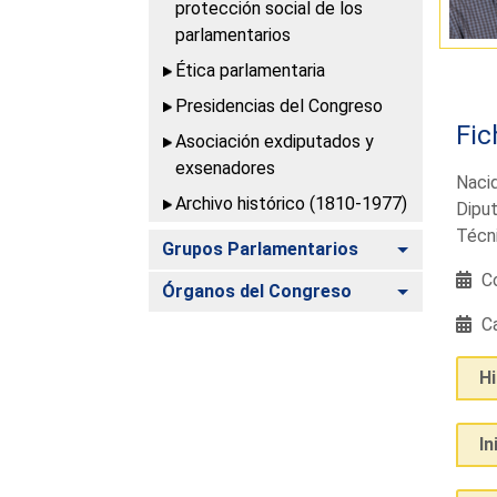
protección social de los
parlamentarios
Ética parlamentaria
Presidencias del Congreso
Fic
Asociación exdiputados y
exsenadores
Nacid
Archivo histórico (1810-1977)
Diput
Técni
Alternar
Grupos Parlamentarios
Co
Alternar
Órganos del Congreso
Ca
H
In