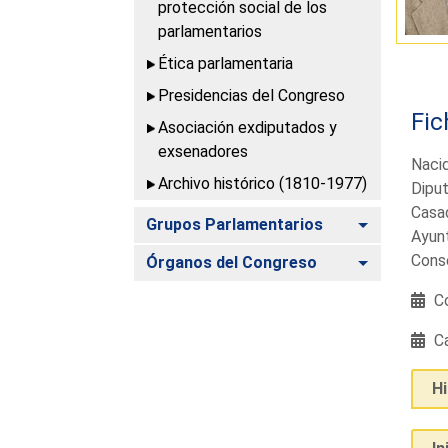
protección social de los
parlamentarios
Ética parlamentaria
Presidencias del Congreso
Fic
Asociación exdiputados y
exsenadores
Nacid
Archivo histórico (1810-1977)
Diput
Casad
Alternar
Grupos Parlamentarios
Ayunt
Conse
Alternar
Órganos del Congreso
Co
Ca
H