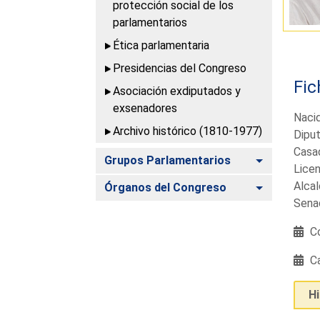
protección social de los
parlamentarios
Ética parlamentaria
Presidencias del Congreso
Fic
Asociación exdiputados y
exsenadores
Naci
Archivo histórico (1810-1977)
Diput
Casad
Alternar
Grupos Parlamentarios
Licen
Alcal
Alternar
Órganos del Congreso
Sena
Co
Ca
H