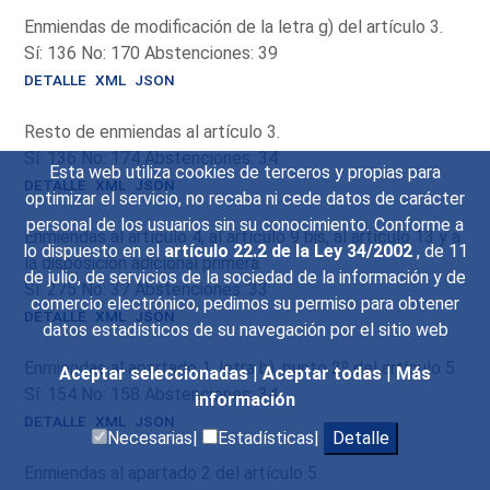
Enmiendas de modificación de la letra g) del artículo 3.
Sí: 136 No: 170 Abstenciones: 39
DETALLE
XML
JSON
Resto de enmiendas al artículo 3.
Sí: 136 No: 174 Abstenciones: 34
Esta web utiliza cookies de terceros y propias para
DETALLE
XML
JSON
optimizar el servicio, no recaba ni cede datos de carácter
personal de los usuarios sin su conocimiento. Conforme a
Enmiendas al artículo 4, al artículo 9 bis, al artículo 13 y a
lo dispuesto en el
artículo 22.2 de la Ley 34/2002
, de 11
la disposición adicional primera.
de julio, de servicios de la sociedad de la información y de
Sí: 275 No: 37 Abstenciones: 33
comercio electrónico, pedimos su permiso para obtener
DETALLE
XML
JSON
datos estadísticos de su navegación por el sitio web
Enmiendas al apartado 1, letra b), punto 2º del artículo 5.
Aceptar seleccionadas
|
Aceptar todas
|
Más
Sí: 154 No: 158 Abstenciones: 34
información
DETALLE
XML
JSON
Necesarias|
Estadísticas|
Detalle
Enmiendas al apartado 2 del artículo 5.