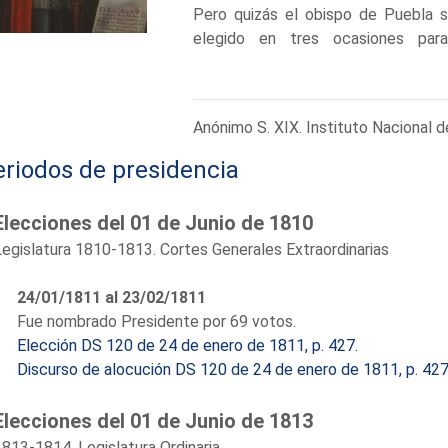
Pero quizás el obispo de Puebla 
elegido en tres ocasiones par
extraordinarias de 1810-1813, en la 
legislatura ordinaria de 1814.
Pérez de la Puebla, como así se le
Anónimo S. XIX. Instituto Nacional d
Cortes gaditanas que tienen su sede
la sesión de 20 de febrero de 18
eriodos de presidencia
propuesta para que figure en la 
Cortes, la siguiente inscripción 
Elecciones del 01 de Junio de 1810
recordar este recinto donde las C
Legislatura 1810-1813. Cortes Generales Extraordinarias
de 1810.
El presidente levanta la sesión anun
24/01/1811 al 23/02/1811
acerca de trasladarse las Cortes a C
Fue nombrado Presidente por 69 votos.
diez de la mañana del día 24 próxim
Elección DS 120 de 24 de enero de 1811, p. 427.
Neri de dicha ciudad..." (Sesión de 2
Discurso de alocución DS 120 de 24 de enero de 1811, p. 427
En la siguiente sesión de 24 de f
Cádiz elegirán al nuevo presidente, 
Elecciones del 01 de Junio de 1813
Poco antes de producirse esta ele
Puebla defiende los trabajos r
813-1814. Legislatura Ordinaria