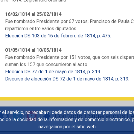
Extraordinarias a pesar de la grave 
termina su discurso alabando a la ci
16/02/1814 al 25/02/1814
Cádiz señor, a Cádiz debía venir VM
Fue nombrado Presidente por 67 votos; Francisco de Paula C
siendo Cádiz el puerto anchuroso 
repartieron entre varios diputados.
universo..." (Sesión de 24 de febrero
Elección DS 103 de 16 de febrero de 1814, p. 475.
¿Quién era este diputado de ultrama
España?, había realizado sus estud
01/05/1814 al 10/05/1814
Colegio Real de San Ignacio, obteni
Fue nombrado Presidente por 151 votos, que con seis dispers
Colegio Carolino donde impartió difer
suman los 157 que concurrieron al acto.
La convocatoria de Cortes no incluy
Elección DS 72 de 1 de mayo de 1814, p. 319.
hubo de dictarse una Instrucción es
Discurso de alocución DS 72 de 1 de mayo de 1814, p. 319.
Cortes se abrieron el 24 de septie
todos los diputados electos, esto
aunque la elección en la Audiencia 
nuestro diputado no llega a las Cort
r el servicio, no recaba ni cede datos de carácter personal de lo
Está suficientemente probada la pr
Contacto
|
Sugerencias
|
A
icios de la sociedad de la información y de comercio electrónic
teología y sagrada escritura. Interv
navegación por el sitio web
sobre la defensa de las reformas 