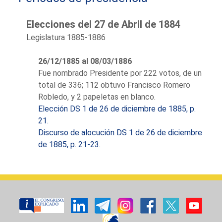
Su ideología política está
Elecciones del 27 de Abril de 1884
estrechamente vinculada al
conservadurismo. Una vida
Legislatura 1885-1886
dedicada a la política con una
dilatada carrera parlamentaria.
26/12/1885 al 08/03/1886
Elegido diputado en las
Fue nombrado Presidente por 222 votos, de un
Constituyentes de 1854 a 1856
total de 336; 112 obtuvo Francisco Romero
por Málaga; circunscripción por
Robledo, y 2 papeletas en blanco.
la cual repetirá en 1858, 1863,
Elección DS 1 de 26 de diciembre de 1885, p.
1864, 1865, 1867 y 1881;
21.
diputado por Murcia en 1869,
Discurso de alocución DS 1 de 26 de diciembre
1871, 1872, 1884, 1886, 1891,
de 1885, p. 21-23.
1893 y 1896.
Fue presidente de la Cámara en
la legislatura de 1885-1886,
desde el 26 de diciembre de
1885 al 5 de enero de 1886,
elegido por 222 votos; de su