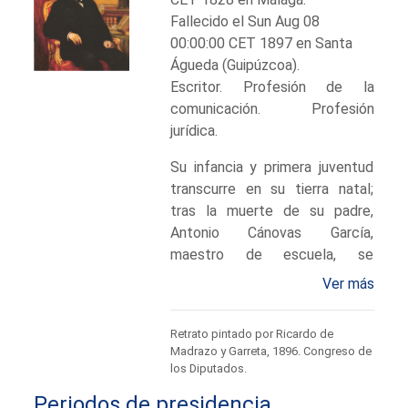
Fallecido el Sun Aug 08
00:00:00 CET 1897 en Santa
Águeda (Guipúzcoa).
Escritor. Profesión de la
comunicación. Profesión
jurídica.
Su infancia y primera juventud
transcurre en su tierra natal;
tras la muerte de su padre,
Antonio Cánovas García,
maestro de escuela, se
traslada a Madrid para ocupar
Ver más
un empleo en las oficinas del
ferrocarril en construcción
Retrato pintado por Ricardo de
Madrid-Aranjuez; prosigue sus
Madrazo y Garreta, 1896. Congreso de
estudios en la Universidad,
los Diputados.
licenciándose en Derecho en
Periodos de presidencia
1851.