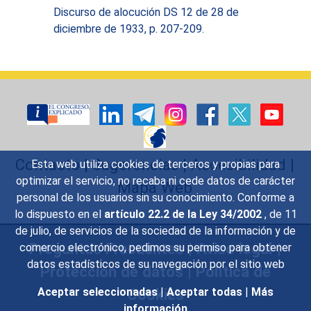
abogacía compaginándola con
Discurso de alocución DS 12 de 28 de
su faceta como periodista y
diciembre de 1933, p. 207-209.
hombre de negocios siendo uno
de los fundadores del Banco
Castellano y el promotor de
empresas en Valladolid
destinadas a mejorar el
abastecimiento de energía
eléctrica. Pertenecía a una
familia acomodada. Su padre,
Contacto
|
Sugerencias
|
Accesibilidad
|
Esta web utiliza cookies de terceros y propias para
César Alba García Oyuelos, era
optimizar el servicio, no recaba ni cede datos de carácter
Mapa Web
un importante jurista burgalés.
personal de los usuarios sin su conocimiento. Conforme a
Su vinculación a la política
lo dispuesto en el
artículo 22.2 de la Ley 34/2002
, de 11
activa, dentro de las filas del
de julio, de servicios de la sociedad de la información y de
liberalismo y terminando en
Preguntas Frecuentes
|
Aviso legal
|
comercio electrónico, pedimos su permiso para obtener
1920 en las filas de Melquíades
datos estadísticos de su navegación por el sitio web
Protección de datos
|
Política de
Álvarez, comienza como
concejal del Ayuntamiento de
Cookies
Aceptar seleccionadas
|
Aceptar todas
|
Más
Valladolid al tiempo que fue
información