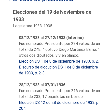
Medinaceli o Medina Sidonia... o
Elecciones del 19 de Noviembre de
cualquiera de las «medinas»
que constituyen el libre suelo
1933
de los páramos españoles...
Legislatura 1933-1935
tierra llana, gris, estéril y
pedregosa del desierto
08/12/1933 al 27/12/1933 (Interino)
castellano, puede darse idea
Fue nombrado Presidente por 234 votos, de un
del grado de libertad que
total de 248; 4 obtuvo Diego Martínez Barrio, 1
suponía el acta de diputado...".
otros dos diputados, y 8 en blanco.
Así describía la diputada
Elección DS 1 de 8 de diciembre de 1933, p. 2.
socialista Matilde de la Torre la
Discurso de alocución DS 1 de 8 de diciembre
elección de Santiago Alba. Con
de 1933, p. 2-3.
esta cita comienza la tesis de
Juan Antonio Cano García sobre
28/12/1933 al 07/01/1936
el "Poder, política y partidos en
Fue nombrado Presidente por 216 votos, de un
Valladolid durante la
total de 233; 17 papeletas en blanco.
Restauración".
Elección DS 12 de 28 de diciembre de 1933, p.
Hombre de leyes, ejerció la
204.