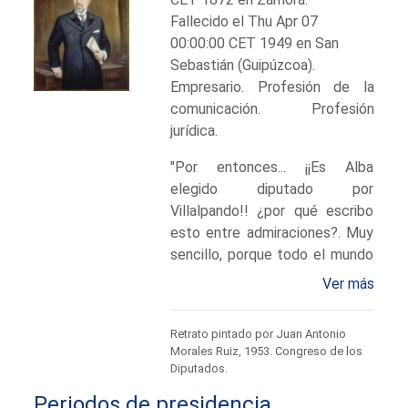
Fallecido el Thu Apr 07
00:00:00 CET 1949 en San
Sebastián (Guipúzcoa).
Empresario. Profesión de la
comunicación. Profesión
jurídica.
"Por entonces... ¡¡Es Alba
elegido diputado por
Villalpando!! ¿por qué escribo
esto entre admiraciones?. Muy
sencillo, porque todo el mundo
y muchísimo más los que están
Ver más
en el asunto, saben lo que en el
presente estado social
Retrato pintado por Juan Antonio
significa el ser elegido diputado
Morales Ruiz, 1953. Congreso de los
por Villalpando, y quien dice
Diputados.
Villalpando dice Medina del
Periodos de presidencia
Campo o Medina de Rioseco o