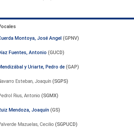
Vocales
Cuerda Montoya, José Angel
(GPNV)
Díaz Fuentes, Antonio
(GUCD)
Mendizábal y Uriarte, Pedro de
(GAP)
Navarro Esteban, Joaquín
(SGPS)
edrol Rius, Antonio
(SGMX)
Ruiz Mendoza, Joaquín
(GS)
alverde Mazuelas, Cecilio
(SGPUCD)