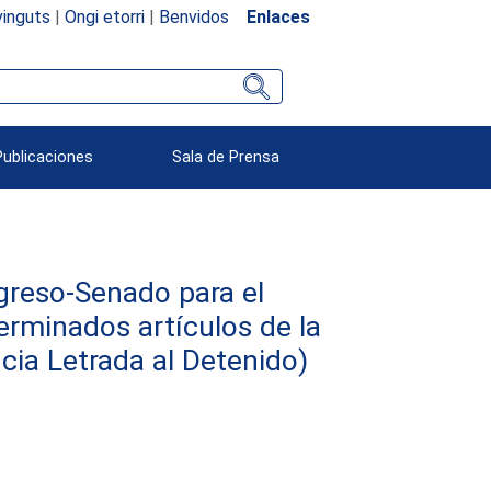
inguts
|
Ongi etorri
|
Benvidos
Enlaces
Publicaciones
Sala de Prensa
reso-Senado para el
erminados artículos de la
cia Letrada al Detenido)