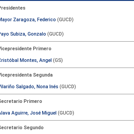
Presidentes
Mayor Zaragoza, Federico
(GUCD)
Payo Subiza, Gonzalo
(GUCD)
Vicepresidente Primero
Cristóbal Montes, Angel
(GS)
Vicepresidenta Segunda
Vilariño Salgado, Nona Inés
(GUCD)
Secretario Primero
Alava Aguirre, José Miguel
(GUCD)
Secretario Segundo