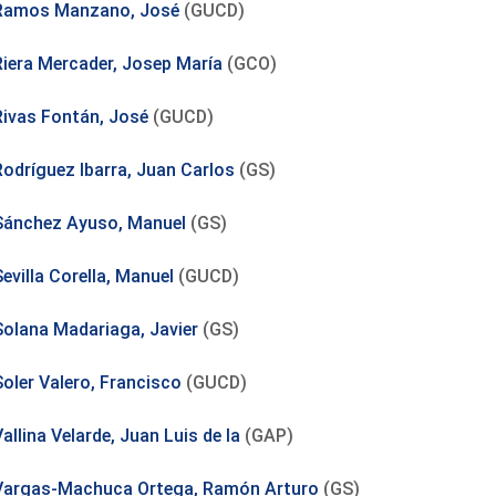
Ramos Manzano, José
(GUCD)
Riera Mercader, Josep María
(GCO)
Rivas Fontán, José
(GUCD)
Rodríguez Ibarra, Juan Carlos
(GS)
Sánchez Ayuso, Manuel
(GS)
evilla Corella, Manuel
(GUCD)
Solana Madariaga, Javier
(GS)
Soler Valero, Francisco
(GUCD)
allina Velarde, Juan Luis de la
(GAP)
Vargas-Machuca Ortega, Ramón Arturo
(GS)