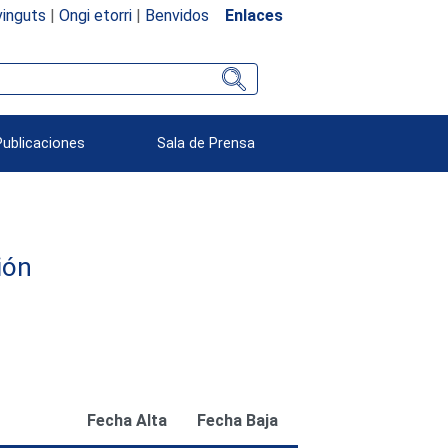
inguts
|
Ongi etorri
|
Benvidos
Enlaces
Publicaciones
Sala de Prensa
ión
Fecha Alta
Fecha Baja