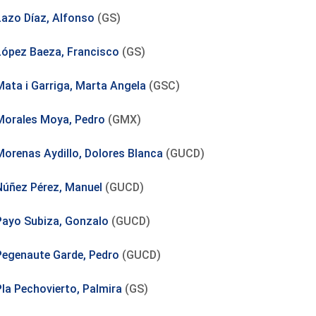
Lazo Díaz, Alfonso
(GS)
López Baeza, Francisco
(GS)
Mata i Garriga, Marta Angela
(GSC)
Morales Moya, Pedro
(GMX)
Morenas Aydillo, Dolores Blanca
(GUCD)
Núñez Pérez, Manuel
(GUCD)
Payo Subiza, Gonzalo
(GUCD)
Pegenaute Garde, Pedro
(GUCD)
Pla Pechovierto, Palmira
(GS)