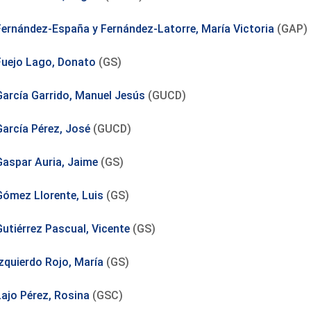
Fernández-España y Fernández-Latorre, María Victoria
(GAP)
Fuejo Lago, Donato
(GS)
García Garrido, Manuel Jesús
(GUCD)
García Pérez, José
(GUCD)
Gaspar Auria, Jaime
(GS)
Gómez Llorente, Luis
(GS)
Gutiérrez Pascual, Vicente
(GS)
Izquierdo Rojo, María
(GS)
Lajo Pérez, Rosina
(GSC)