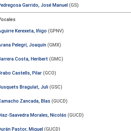
Pedregosa Garrido, José Manuel
(GS)
Vocales
guirre Kerexeta, Iñigo
(GPNV)
Arana Pelegrí, Joaquín
(GMX)
Barrera Costa, Heribert
(GMC)
rabo Castells, Pilar
(GCO)
Busquets Bragulat, Juli
(GSC)
Camacho Zancada, Blas
(GUCD)
Díaz-Saavedra Morales, Nicolás
(GUCD)
Durán Pastor, Miguel
(GUCD)