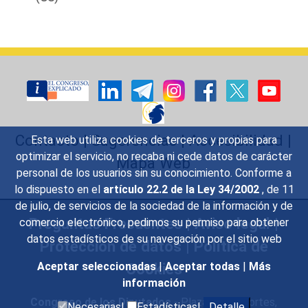
Contacto
|
Sugerencias
|
Accesibilidad
|
Esta web utiliza cookies de terceros y propias para
optimizar el servicio, no recaba ni cede datos de carácter
Mapa Web
personal de los usuarios sin su conocimiento. Conforme a
lo dispuesto en el
artículo 22.2 de la Ley 34/2002
, de 11
de julio, de servicios de la sociedad de la información y de
Preguntas Frecuentes
|
Aviso legal
|
comercio electrónico, pedimos su permiso para obtener
datos estadísticos de su navegación por el sitio web
Protección de datos
|
Política de
Cookies
Aceptar seleccionadas
|
Aceptar todas
|
Más
información
Congreso de los Diputados
- Plaza de las Cortes,
Necesarias|
Estadísticas|
Detalle