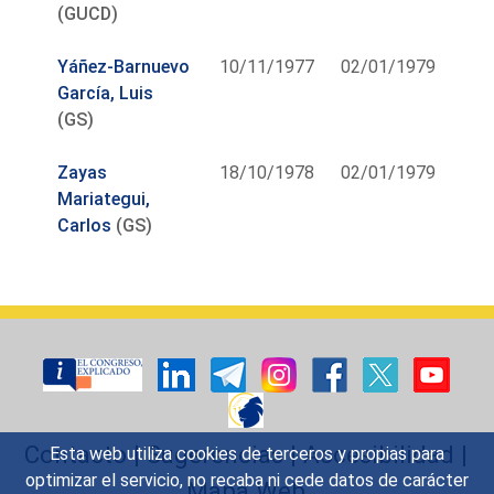
(GUCD)
Yáñez-Barnuevo
10/11/1977
02/01/1979
García, Luis
(GS)
Zayas
18/10/1978
02/01/1979
Mariategui,
Carlos
(GS)
Contacto
|
Sugerencias
|
Accesibilidad
|
Esta web utiliza cookies de terceros y propias para
optimizar el servicio, no recaba ni cede datos de carácter
Mapa Web