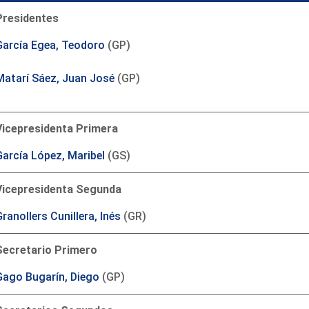
Presidentes
García Egea, Teodoro
(GP)
Matarí Sáez, Juan José
(GP)
Vicepresidenta Primera
García López, Maribel
(GS)
Vicepresidenta Segunda
ranollers Cunillera, Inés
(GR)
Secretario Primero
Gago Bugarín, Diego
(GP)