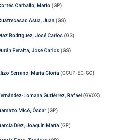
Cortés Carballo, Mario
(GP)
Cuatrecasas Asua, Juan
(GS)
Díaz Rodríguez, José Carlos
(GS)
Durán Peralta, José Carlos
(GS)
lizo Serrano, María Gloria
(GCUP-EC-GC)
Fernández-Lomana Gutiérrez, Rafael
(GVOX)
Gamazo Micó, Óscar
(GP)
García Díez, Joaquín María
(GP)