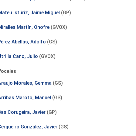
Mateu Istúriz, Jaime Miguel
(GP)
Miralles Martín, Onofre
(GVOX)
Pérez Abellás, Adolfo
(GS)
trilla Cano, Julio
(GVOX)
Vocales
Araujo Morales, Gemma
(GS)
Arribas Maroto, Manuel
(GS)
Bas Corugeira, Javier
(GP)
Cerqueiro González, Javier
(GS)