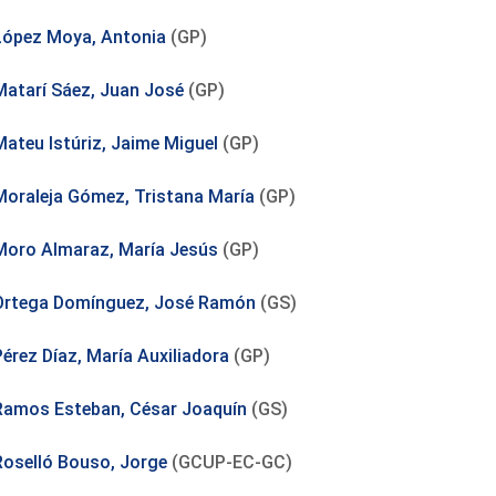
López Moya, Antonia
(GP)
Matarí Sáez, Juan José
(GP)
Mateu Istúriz, Jaime Miguel
(GP)
Moraleja Gómez, Tristana María
(GP)
Moro Almaraz, María Jesús
(GP)
Ortega Domínguez, José Ramón
(GS)
Pérez Díaz, María Auxiliadora
(GP)
Ramos Esteban, César Joaquín
(GS)
Roselló Bouso, Jorge
(GCUP-EC-GC)