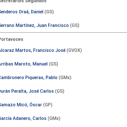
Secretarios Segundos
Senderos Oraá, Daniel
(GS)
Serrano Martínez, Juan Francisco
(GS)
Portavoces
Alcaraz Martos, Francisco José
(GVOX)
Arribas Maroto, Manuel
(GS)
Cambronero Piqueras, Pablo
(GMx)
Durán Peralta, José Carlos
(GS)
Gamazo Micó, Óscar
(GP)
García Adanero, Carlos
(GMx)