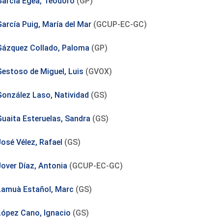
García Egea, Teodoro
(GP)
García Puig, María del Mar
(GCUP-EC-GC)
Gázquez Collado, Paloma
(GP)
Gestoso de Miguel, Luis
(GVOX)
González Laso, Natividad
(GS)
Guaita Esteruelas, Sandra
(GS)
José Vélez, Rafael
(GS)
Jover Díaz, Antonia
(GCUP-EC-GC)
Lamuà Estañol, Marc
(GS)
López Cano, Ignacio
(GS)