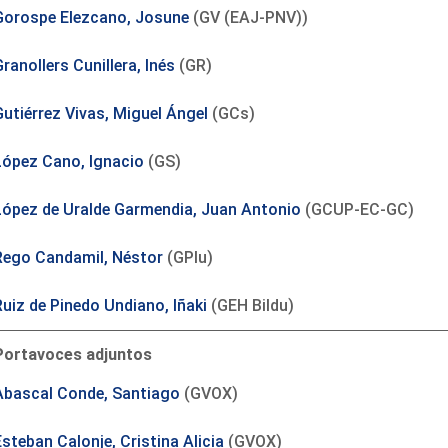
Gorospe Elezcano, Josune
(GV (EAJ-PNV))
ranollers Cunillera, Inés
(GR)
Gutiérrez Vivas, Miguel Ángel
(GCs)
López Cano, Ignacio
(GS)
López de Uralde Garmendia, Juan Antonio
(GCUP-EC-GC)
Rego Candamil, Néstor
(GPlu)
Ruiz de Pinedo Undiano, Iñaki
(GEH Bildu)
Portavoces adjuntos
Abascal Conde, Santiago
(GVOX)
steban Calonje, Cristina Alicia
(GVOX)