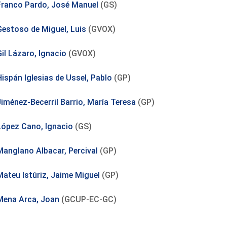
Franco Pardo, José Manuel
(GS)
Gestoso de Miguel, Luis
(GVOX)
il Lázaro, Ignacio
(GVOX)
Hispán Iglesias de Ussel, Pablo
(GP)
Jiménez-Becerril Barrio, María Teresa
(GP)
López Cano, Ignacio
(GS)
Manglano Albacar, Percival
(GP)
Mateu Istúriz, Jaime Miguel
(GP)
Mena Arca, Joan
(GCUP-EC-GC)