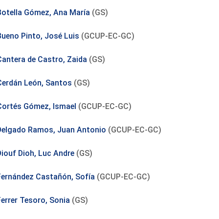
Botella Gómez, Ana María
(GS)
Bueno Pinto, José Luis
(GCUP-EC-GC)
Cantera de Castro, Zaida
(GS)
Cerdán León, Santos
(GS)
Cortés Gómez, Ismael
(GCUP-EC-GC)
Delgado Ramos, Juan Antonio
(GCUP-EC-GC)
Diouf Dioh, Luc Andre
(GS)
Fernández Castañón, Sofía
(GCUP-EC-GC)
Ferrer Tesoro, Sonia
(GS)