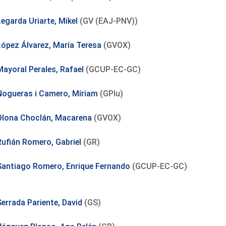
Legarda Uriarte, Mikel
(GV (EAJ-PNV))
López Álvarez, María Teresa
(GVOX)
Mayoral Perales, Rafael
(GCUP-EC-GC)
Nogueras i Camero, Míriam
(GPlu)
Olona Choclán, Macarena
(GVOX)
Rufián Romero, Gabriel
(GR)
Santiago Romero, Enrique Fernando
(GCUP-EC-GC)
Serrada Pariente, David
(GS)