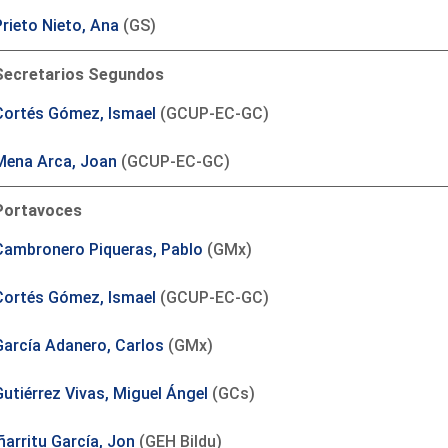
Prieto Nieto, Ana
(GS)
Secretarios Segundos
Cortés Gómez, Ismael
(GCUP-EC-GC)
Mena Arca, Joan
(GCUP-EC-GC)
Portavoces
Cambronero Piqueras, Pablo
(GMx)
Cortés Gómez, Ismael
(GCUP-EC-GC)
García Adanero, Carlos
(GMx)
Gutiérrez Vivas, Miguel Ángel
(GCs)
ñarritu García, Jon
(GEH Bildu)