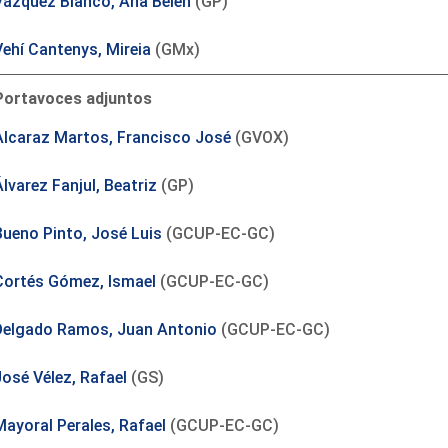
Vázquez Blanco, Ana Belén
(GP)
Vehí Cantenys, Mireia
(GMx)
Portavoces adjuntos
Alcaraz Martos, Francisco José
(GVOX)
lvarez Fanjul, Beatriz
(GP)
Bueno Pinto, José Luis
(GCUP-EC-GC)
Cortés Gómez, Ismael
(GCUP-EC-GC)
Delgado Ramos, Juan Antonio
(GCUP-EC-GC)
José Vélez, Rafael
(GS)
Mayoral Perales, Rafael
(GCUP-EC-GC)