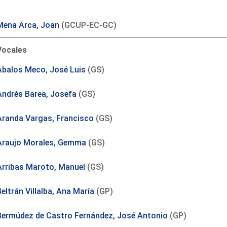
Mena Arca, Joan
(GCUP-EC-GC)
Vocales
Ábalos Meco, José Luis
(GS)
Andrés Barea, Josefa
(GS)
Aranda Vargas, Francisco
(GS)
Araujo Morales, Gemma
(GS)
Arribas Maroto, Manuel
(GS)
eltrán Villalba, Ana María
(GP)
Bermúdez de Castro Fernández, José Antonio
(GP)