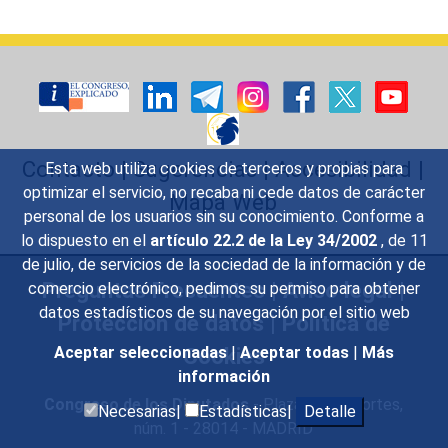
Contacto
|
Sugerencias
|
Accesibilidad
|
Esta web utiliza cookies de terceros y propias para
optimizar el servicio, no recaba ni cede datos de carácter
Mapa Web
personal de los usuarios sin su conocimiento. Conforme a
lo dispuesto en el
artículo 22.2 de la Ley 34/2002
, de 11
de julio, de servicios de la sociedad de la información y de
Preguntas Frecuentes
|
Aviso legal
|
comercio electrónico, pedimos su permiso para obtener
datos estadísticos de su navegación por el sitio web
Protección de datos
|
Política de
Cookies
Aceptar seleccionadas
|
Aceptar todas
|
Más
información
Congreso de los Diputados
- Plaza de las Cortes,
Necesarias|
Estadísticas|
Detalle
núm. 1 - 28014 - MADRID