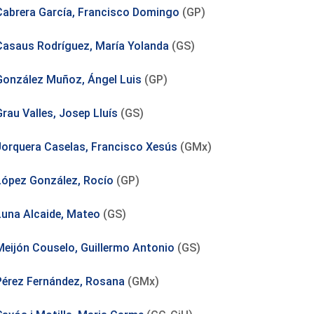
Cabrera García, Francisco Domingo
(GP)
Casaus Rodríguez, María Yolanda
(GS)
González Muñoz, Ángel Luis
(GP)
rau Valles, Josep Lluís
(GS)
Jorquera Caselas, Francisco Xesús
(GMx)
López González, Rocío
(GP)
Luna Alcaide, Mateo
(GS)
Meijón Couselo, Guillermo Antonio
(GS)
Pérez Fernández, Rosana
(GMx)