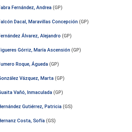
Fabra Fernández, Andrea
(GP)
Falcón Dacal, Maravillas Concepción
(GP)
Fernández Álvarez, Alejandro
(GP)
Figueres Górriz, María Ascensión
(GP)
Fumero Roque, Águeda
(GP)
González Vázquez, Marta
(GP)
Guaita Vañó, Inmaculada
(GP)
Hernández Gutiérrez, Patricia
(GS)
Hernanz Costa, Sofía
(GS)