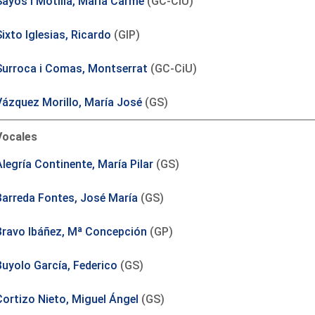
Sayós i Motilla, Maria Carme
(GC-CiU)
ixto Iglesias, Ricardo
(GIP)
Surroca i Comas, Montserrat
(GC-CiU)
Vázquez Morillo, María José
(GS)
Vocales
legría Continente, María Pilar
(GS)
Barreda Fontes, José María
(GS)
Bravo Ibáñez, Mª Concepción
(GP)
Buyolo García, Federico
(GS)
Cortizo Nieto, Miguel Ángel
(GS)