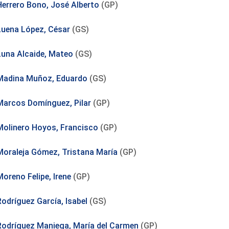
Herrero Bono, José Alberto
(GP)
Luena López, César
(GS)
Luna Alcaide, Mateo
(GS)
Madina Muñoz, Eduardo
(GS)
Marcos Domínguez, Pilar
(GP)
Molinero Hoyos, Francisco
(GP)
Moraleja Gómez, Tristana María
(GP)
Moreno Felipe, Irene
(GP)
Rodríguez García, Isabel
(GS)
Rodríguez Maniega, María del Carmen
(GP)