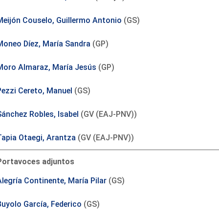
Meijón Couselo, Guillermo Antonio
(GS)
Moneo Díez, María Sandra
(GP)
Moro Almaraz, María Jesús
(GP)
Pezzi Cereto, Manuel
(GS)
Sánchez Robles, Isabel
(GV (EAJ-PNV))
Tapia Otaegi, Arantza
(GV (EAJ-PNV))
Portavoces adjuntos
legría Continente, María Pilar
(GS)
Buyolo García, Federico
(GS)