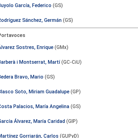
Buyolo García, Federico
(GS)
Rodríguez Sánchez, Germán
(GS)
Portavoces
Álvarez Sostres, Enrique
(GMx)
Barberà i Montserrat, Martí
(GC-CiU)
Bedera Bravo, Mario
(GS)
Blasco Soto, Miriam Guadalupe
(GP)
Costa Palacios, María Angelina
(GS)
García Álvarez, María Caridad
(GIP)
Martínez Gorriarán, Carlos
(GUPyD)