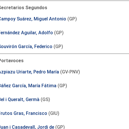
Secretarios Segundos
Campoy Suárez, Miguel Antonio
(GP)
Fernández Aguilar, Adolfo
(GP)
Souvirón García, Federico
(GP)
Portavoces
Azpiazu Uriarte, Pedro María
(GV-PNV)
Báñez García, María Fátima
(GP)
el i Queralt, Germà
(GS)
Frutos Gras, Francisco
(GIU)
uan i Casadevall, Jordi de
(GP)