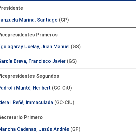
Presidente
Lanzuela Marina, Santiago
(GP)
Vicepresidentes Primeros
Eguiagaray Ucelay, Juan Manuel
(GS)
García Breva, Francisco Javier
(GS)
Vicepresidentes Segundos
adrol i Munté, Heribert
(GC-CiU)
Riera i Reñé, Immaculada
(GC-CiU)
Secretario Primero
Mancha Cadenas, Jesús Andrés
(GP)