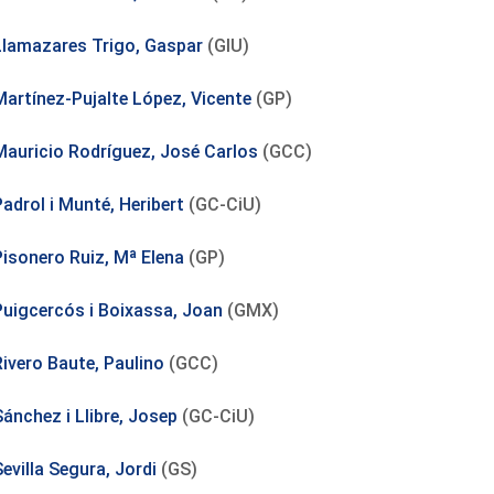
Llamazares Trigo, Gaspar
(GIU)
Martínez-Pujalte López, Vicente
(GP)
Mauricio Rodríguez, José Carlos
(GCC)
adrol i Munté, Heribert
(GC-CiU)
Pisonero Ruiz, Mª Elena
(GP)
Puigcercós i Boixassa, Joan
(GMX)
Rivero Baute, Paulino
(GCC)
Sánchez i Llibre, Josep
(GC-CiU)
evilla Segura, Jordi
(GS)