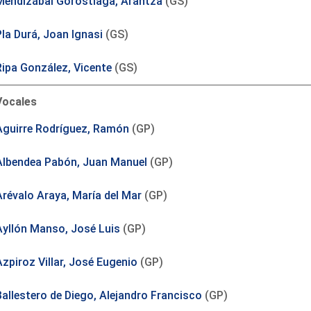
Mendizábal Gorostiaga, Arantza
(GS)
Pla Durá, Joan Ignasi
(GS)
Ripa González, Vicente
(GS)
Vocales
Aguirre Rodríguez, Ramón
(GP)
Albendea Pabón, Juan Manuel
(GP)
Arévalo Araya, María del Mar
(GP)
Ayllón Manso, José Luis
(GP)
Azpiroz Villar, José Eugenio
(GP)
Ballestero de Diego, Alejandro Francisco
(GP)