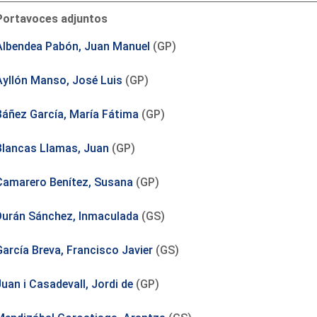
Portavoces adjuntos
Albendea Pabón, Juan Manuel
(GP)
Ayllón Manso, José Luis
(GP)
Báñez García, María Fátima
(GP)
Blancas Llamas, Juan
(GP)
Camarero Benítez, Susana
(GP)
Durán Sánchez, Inmaculada
(GS)
García Breva, Francisco Javier
(GS)
uan i Casadevall, Jordi de
(GP)