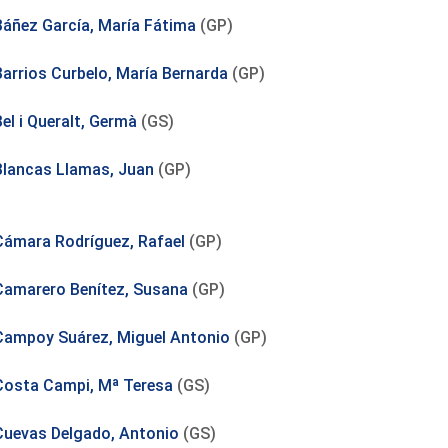
Báñez García, María Fátima
(GP)
Barrios Curbelo, María Bernarda
(GP)
el i Queralt, Germà
(GS)
Blancas Llamas, Juan
(GP)
Cámara Rodríguez, Rafael
(GP)
Camarero Benítez, Susana
(GP)
Campoy Suárez, Miguel Antonio
(GP)
Costa Campi, Mª Teresa
(GS)
Cuevas Delgado, Antonio
(GS)