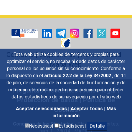
Contacto
|
Sugerencias
|
Accesibilidad
|
Esta web utiliza cookies de terceros y propias para
optimizar el servicio, no recaba ni cede datos de carácter
Mapa Web
personal de los usuarios sin su conocimiento. Conforme a
lo dispuesto en el
artículo 22.2 de la Ley 34/2002
, de 11
de julio, de servicios de la sociedad de la información y de
Preguntas Frecuentes
|
Aviso legal
|
comercio electrónico, pedimos su permiso para obtener
datos estadísticos de su navegación por el sitio web
Protección de datos
|
Política de
Cookies
Aceptar seleccionadas
|
Aceptar todas
|
Más
información
Congreso de los Diputados
- Plaza de las Cortes,
Necesarias|
Estadísticas|
Detalle
núm. 1 - 28014 - MADRID