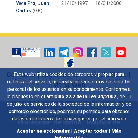
Vera Pro, Juan
21/10/1997
18/01/2000
Carlos
(GP)
Contacto
|
Sugerencias
|
Accesibilidad
|
Esta web utiliza cookies de terceros y propias para
optimizar el servicio, no recaba ni cede datos de carácter
Mapa Web
personal de los usuarios sin su conocimiento. Conforme a
lo dispuesto en el
artículo 22.2 de la Ley 34/2002
, de 11
de julio, de servicios de la sociedad de la información y de
Preguntas Frecuentes
|
Aviso legal
|
comercio electrónico, pedimos su permiso para obtener
datos estadísticos de su navegación por el sitio web
Protección de datos
|
Política de
Cookies
Aceptar seleccionadas
|
Aceptar todas
|
Más