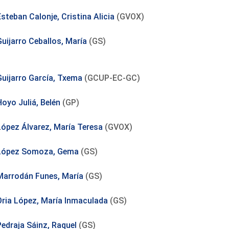
steban Calonje, Cristina Alicia
(GVOX)
Guijarro Ceballos, María
(GS)
Guijarro García, Txema
(GCUP-EC-GC)
Hoyo Juliá, Belén
(GP)
López Álvarez, María Teresa
(GVOX)
López Somoza, Gema
(GS)
Marrodán Funes, María
(GS)
Oria López, María Inmaculada
(GS)
Pedraja Sáinz, Raquel
(GS)