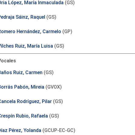
Oria López, María Inmaculada
(GS)
Pedraja Sáinz, Raquel
(GS)
Romero Hernández, Carmelo
(GP)
Vilches Ruiz, María Luisa
(GS)
Vocales
Baños Ruiz, Carmen
(GS)
Borrás Pabón, Mireia
(GVOX)
Cancela Rodríguez, Pilar
(GS)
Crespín Rubio, Rafaela
(GS)
Díaz Pérez, Yolanda
(GCUP-EC-GC)