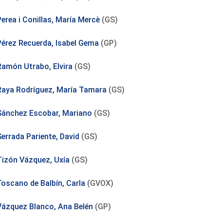
Perea i Conillas, María Mercè
(GS)
Pérez Recuerda, Isabel Gema
(GP)
Ramón Utrabo, Elvira
(GS)
Raya Rodríguez, María Tamara
(GS)
Sánchez Escobar, Mariano
(GS)
Serrada Pariente, David
(GS)
Tizón Vázquez, Uxía
(GS)
Toscano de Balbín, Carla
(GVOX)
Vázquez Blanco, Ana Belén
(GP)