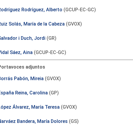
Rodríguez Rodríguez, Alberto
(GCUP-EC-GC)
Ruiz Solás, María de la Cabeza
(GVOX)
alvador i Duch, Jordi
(GR)
Vidal Sáez, Aina
(GCUP-EC-GC)
Portavoces adjuntos
Borrás Pabón, Mireia
(GVOX)
España Reina, Carolina
(GP)
López Álvarez, María Teresa
(GVOX)
Narváez Bandera, María Dolores
(GS)