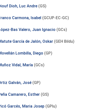
Diouf Dioh, Luc Andre
(GS)
Franco Carmona, Isabel
(GCUP-EC-GC)
López-Bas Valero, Juan Ignacio
(GCs)
Matute García de Jalón, Oskar
(GEH Bildu)
Movellán Lombilla, Diego
(GP)
Muñoz Vidal, María
(GCs)
Ortiz Galván, José
(GP)
Peña Camarero, Esther
(GS)
Picó Garcés, Maria Josep
(GPlu)