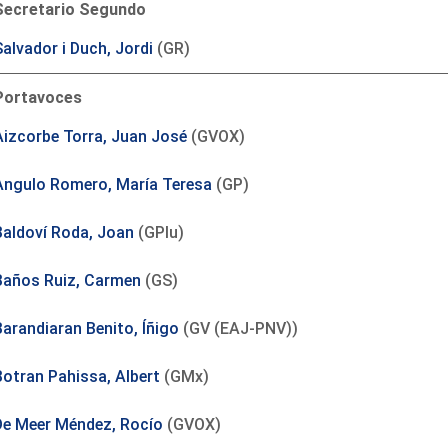
Secretario Segundo
alvador i Duch, Jordi
(GR)
Portavoces
Aizcorbe Torra, Juan José
(GVOX)
Angulo Romero, María Teresa
(GP)
Baldoví Roda, Joan
(GPlu)
Baños Ruiz, Carmen
(GS)
Barandiaran Benito, Íñigo
(GV (EAJ-PNV))
Botran Pahissa, Albert
(GMx)
De Meer Méndez, Rocío
(GVOX)