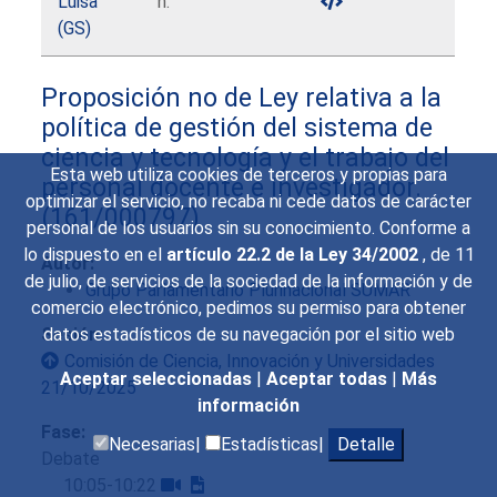
Luisa
h.
(GS)
Proposición no de Ley relativa a la
política de gestión del sistema de
ciencia y tecnología y el trabajo del
Esta web utiliza cookies de terceros y propias para
personal docente e investigador.
optimizar el servicio, no recaba ni cede datos de carácter
(161/000797)
personal de los usuarios sin su conocimiento. Conforme a
lo dispuesto en el
artículo 22.2 de la Ley 34/2002
, de 11
Autor:
de julio, de servicios de la sociedad de la información y de
Grupo Parlamentario Plurinacional SUMAR
comercio electrónico, pedimos su permiso para obtener
Sesión:
datos estadísticos de su navegación por el sitio web
Comisión de Ciencia, Innovación y Universidades
Aceptar seleccionadas
|
Aceptar todas
|
Más
21/10/2025
información
Fase:
Necesarias|
Estadísticas|
Detalle
Debate
10:05-10:22