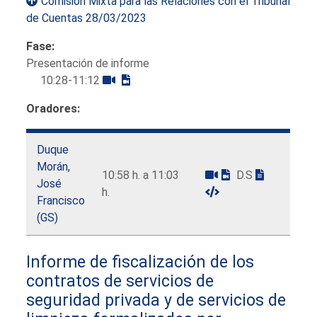
Comisión Mixta para las Relaciones con el Tribunal
de Cuentas 28/03/2023
Fase:
Presentación de informe
10:28-11:12
Oradores:
Duque
Morán,
10:58 h. a 11:03
D.S
José
h.
Francisco
(GS)
Informe de fiscalización de los
contratos de servicios de
seguridad privada y de servicios de