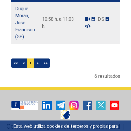
Duque
Morán,
10:58 h. a 11:03
D.S
José
h.
Francisco
(GS)
<<
<
1
>
>>
6 resultados
Contacto
|
Sugerencias
|
Accesibilidad
|
Esta web utiliza cookies de terceros y propias para