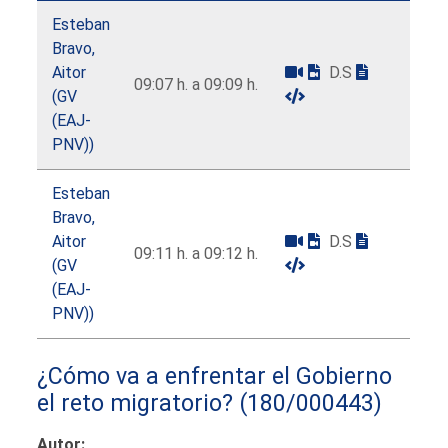
Esteban
Bravo,
Aitor
D.S
09:07 h. a 09:09 h.
(GV
(EAJ-
PNV))
Esteban
Bravo,
Aitor
D.S
09:11 h. a 09:12 h.
(GV
(EAJ-
PNV))
¿Cómo va a enfrentar el Gobierno
el reto migratorio?
(180/000443)
Autor: