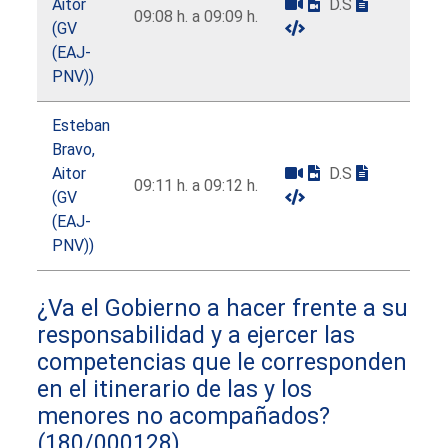
Aitor
D.S
09:08 h. a 09:09 h.
(GV
(EAJ-
PNV))
Esteban
Bravo,
Aitor
D.S
09:11 h. a 09:12 h.
(GV
(EAJ-
PNV))
¿Va el Gobierno a hacer frente a su
responsabilidad y a ejercer las
competencias que le corresponden
en el itinerario de las y los
menores no acompañados?
(180/000128)