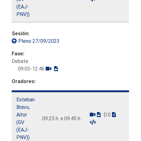
(EAJ-
PNV))
Sesión:
Pleno 27/09/2023
Fase:
Debate
09:03-12:46
Oradores:
Esteban
Bravo,
Aitor
D.S
09:25 h. a 09:45 h.
(GV
(EAJ-
PNV))