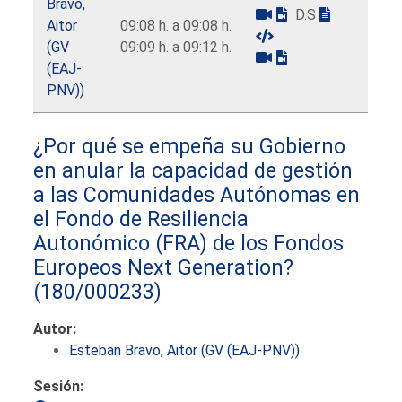
Bravo,
D.S
Aitor
09:08 h. a 09:08 h.
(GV
09:09 h. a 09:12 h.
(EAJ-
PNV))
¿Por qué se empeña su Gobierno
en anular la capacidad de gestión
a las Comunidades Autónomas en
el Fondo de Resiliencia
Autonómico (FRA) de los Fondos
Europeos Next Generation?
(180/000233)
Autor:
Esteban Bravo, Aitor (GV (EAJ-PNV))
Sesión: