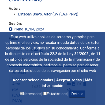
Autor:
Esteban Bravo, Aitor (GV (EAJ-PNV))
Sesión:
Pleno 10/04/2024
Esta web utiliza cookies de terceros y propias para
Fase:
optimizar el servicio, no recaba ni cede datos de carácter
Pregunta-contestación
personal de los usuarios sin su conocimiento. Conforme a
14:31-14:36
lo dispuesto en el
artículo 22.2 de la Ley 34/2002
, de 11
Oradores:
de julio, de servicios de la sociedad de la información y de
comercio electrónico, pedimos su permiso para obtener
datos estadísticos de su navegación por el sitio web
Esteban
Bravo,
Aceptar seleccionadas
|
Aceptar todas
|
Más
Aitor
D.S
información
14:31 h. a 14:33 h.
(GV
Necesarias|
Estadísticas|
Detalle
(EAJ-
PNV))