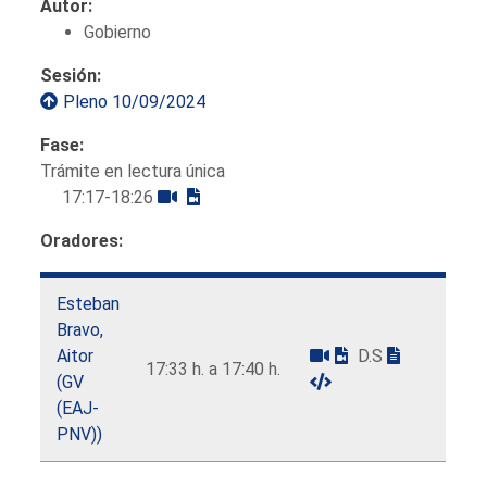
Autor:
Gobierno
Sesión:
Pleno 10/09/2024
Fase:
Trámite en lectura única
17:17-18:26
Oradores:
Esteban
Bravo,
Aitor
D.S
17:33 h. a 17:40 h.
(GV
(EAJ-
PNV))