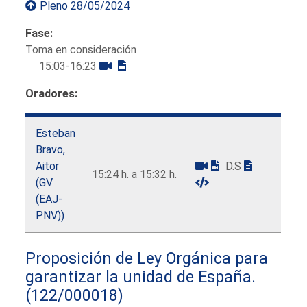
Pleno 28/05/2024
Fase:
Toma en consideración
15:03-16:23
Oradores:
Esteban
Bravo,
Aitor
D.S
15:24 h. a 15:32 h.
(GV
(EAJ-
PNV))
Proposición de Ley Orgánica para
garantizar la unidad de España.
(122/000018)