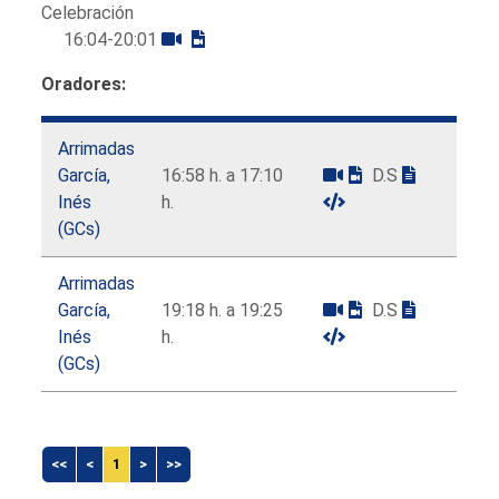
Celebración
16:04-20:01
Oradores:
Arrimadas
García,
16:58 h. a 17:10
D.S
Inés
h.
(GCs)
Arrimadas
García,
19:18 h. a 19:25
D.S
Inés
h.
(GCs)
<<
<
1
>
>>