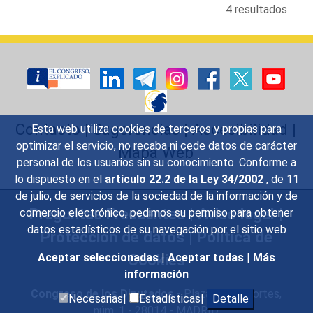
4 resultados
Contacto
|
Sugerencias
|
Accesibilidad
|
Esta web utiliza cookies de terceros y propias para
optimizar el servicio, no recaba ni cede datos de carácter
Mapa Web
personal de los usuarios sin su conocimiento. Conforme a
lo dispuesto en el
artículo 22.2 de la Ley 34/2002
, de 11
de julio, de servicios de la sociedad de la información y de
Preguntas Frecuentes
|
Aviso legal
|
comercio electrónico, pedimos su permiso para obtener
datos estadísticos de su navegación por el sitio web
Protección de datos
|
Política de
Cookies
Aceptar seleccionadas
|
Aceptar todas
|
Más
información
Congreso de los Diputados
- Plaza de las Cortes,
Necesarias|
Estadísticas|
Detalle
núm. 1 - 28014 - MADRID