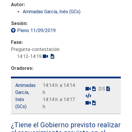
Autor:
Arrimadas García, Inés (GCs)
Sesión:
Pleno 11/09/2019
Fase:
Pregunta-contestación
14:13-14:19
Oradores:
Arrimadas
14:14 h. a 14:14
D.S
García,
h.
Inés
14:14 h. a 14:17
(GCs)
h.
¿Tiene el Gobierno previsto realizar