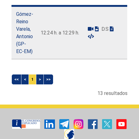
Gómez-
Reino
Varela,
D.S
12:24 h. a 12:29 h.
Antonio
(GP-
EC-EM)
<<
<
1
>
>>
13 resultados