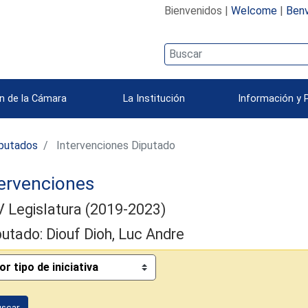
Bienvenidos |
Welcome
|
Benv
n de la Cámara
La Institución
Información y 
iputados
Intervenciones Diputado
ervenciones
V Legislatura (2019-2023)
putado: Diouf Dioh, Luc Andre
uscar