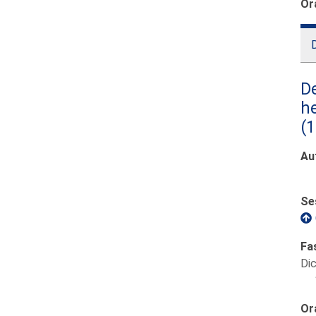
Or
D
De
he
(
Au
Se
Fa
Di
Or