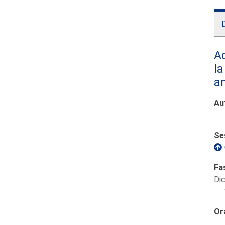
D
Ac
la
a
Au
Se
Fa
Di
Or