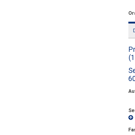
Or
D
Pr
(
Se
60
Au
Se
Fa