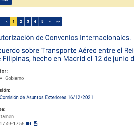
<
<
1
2
3
4
5
>
>>
torización de Convenios Internacionales.
uerdo sobre Transporte Aéreo entre el Rei
 Filipinas, hecho en Madrid el 12 de junio 
tor:
Gobierno
sión:
Comisión de Asuntos Exteriores 16/12/2021
se:
ctamen
17:49-17:56