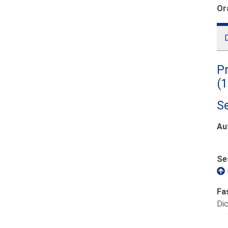
Or
D
Pr
(
S
Au
Se
Fa
Di