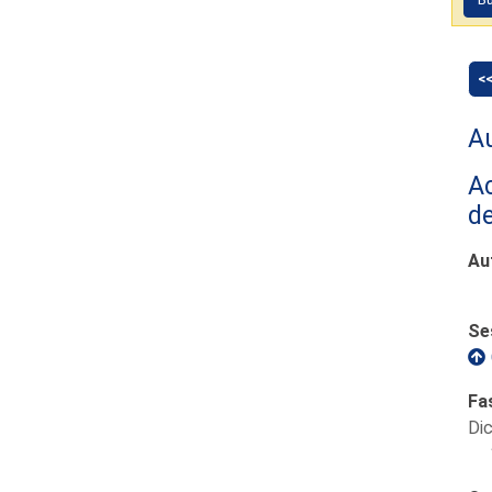
<
Au
Ac
de
Au
Se
Fa
Di