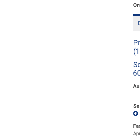
Or
D
Pr
(
Se
60
Au
Se
Fa
Ap