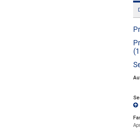
D
Pr
Pr
(
Se
Au
Se
Fa
Ap