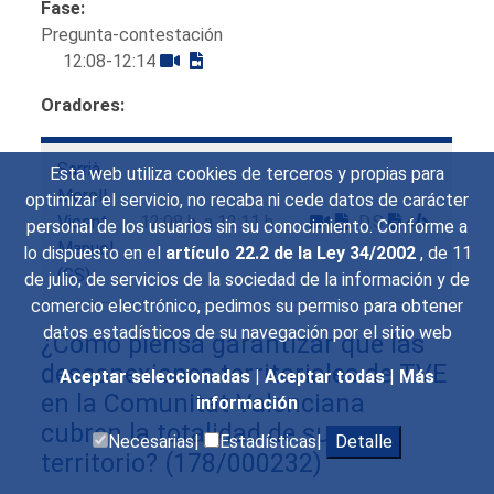
Fase:
Pregunta-contestación
12:08-12:14
Oradores:
Sarrià
Esta web utiliza cookies de terceros y propias para
Morell,
optimizar el servicio, no recaba ni cede datos de carácter
Vicent
12:08 h. a 12:11 h.
D.S
personal de los usuarios sin su conocimiento. Conforme a
Manuel
lo dispuesto en el
artículo 22.2 de la Ley 34/2002
, de 11
(GS)
de julio, de servicios de la sociedad de la información y de
comercio electrónico, pedimos su permiso para obtener
datos estadísticos de su navegación por el sitio web
¿Cómo piensa garantizar que las
desconexiones territoriales de TVE
Aceptar seleccionadas
|
Aceptar todas
|
Más
en la Comunitat Valenciana
información
cubren la totalidad de su
Necesarias|
Estadísticas|
Detalle
territorio?
(178/000232)