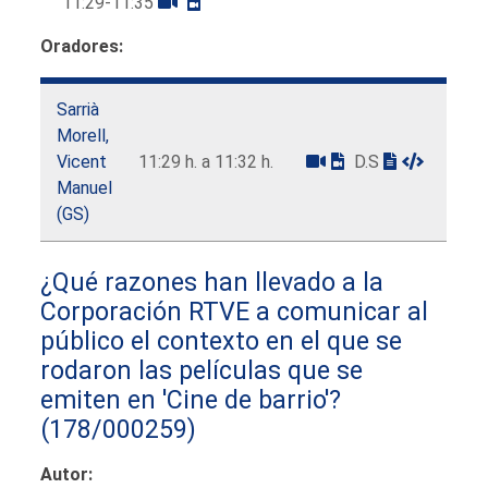
11:29-11:35
Oradores:
Sarrià
Morell,
Vicent
11:29 h. a 11:32 h.
D.S
Manuel
(GS)
¿Qué razones han llevado a la
Corporación RTVE a comunicar al
público el contexto en el que se
rodaron las películas que se
emiten en 'Cine de barrio'?
(178/000259)
Autor: