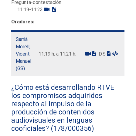
Pregunta-contestación
11:19-11:23
Oradores:
Sarrià
Morell,
Vicent
11:19 h. a 11:21 h.
D.S
Manuel
(GS)
¿Cómo está desarrollando RTVE
los compromisos adquiridos
respecto al impulso de la
producción de contenidos
audiovisuales en lenguas
cooficiales?
(178/000356)