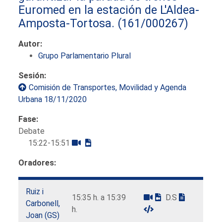
Euromed en la estación de L'Aldea-
Amposta-Tortosa.
(161/000267)
Autor:
Grupo Parlamentario Plural
Sesión:
Comisión de Transportes, Movilidad y Agenda
Urbana 18/11/2020
Fase:
Debate
15:22-15:51
Oradores:
Ruiz i
15:35 h. a 15:39
D.S
Carbonell,
h.
Joan (GS)