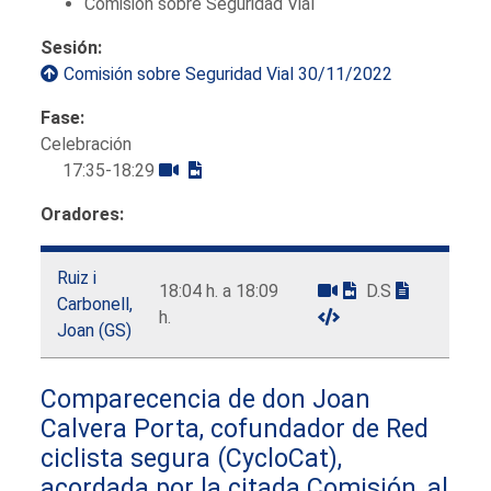
Comisión sobre Seguridad Vial
Sesión:
Comisión sobre Seguridad Vial 30/11/2022
Fase:
Celebración
17:35-18:29
Oradores:
Ruiz i
18:04 h. a 18:09
D.S
Carbonell,
h.
Joan (GS)
Comparecencia de don Joan
Calvera Porta, cofundador de Red
ciclista segura (CycloCat),
acordada por la citada Comisión, al