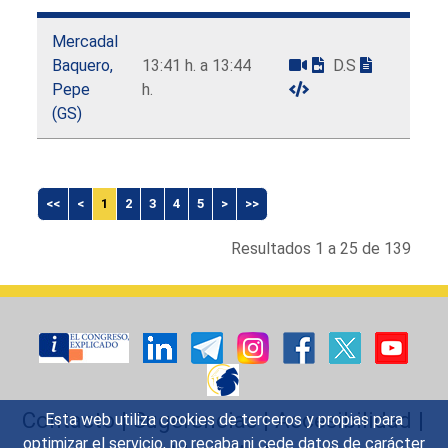
Mercadal
Baquero,
13:41 h. a 13:44
D.S
Pepe
h.
(GS)
<<
<
1
2
3
4
5
>
>>
Resultados 1 a 25 de 139
Contacto
|
Sugerencias
|
Accesibilidad
|
Esta web utiliza cookies de terceros y propias para
optimizar el servicio, no recaba ni cede datos de carácter