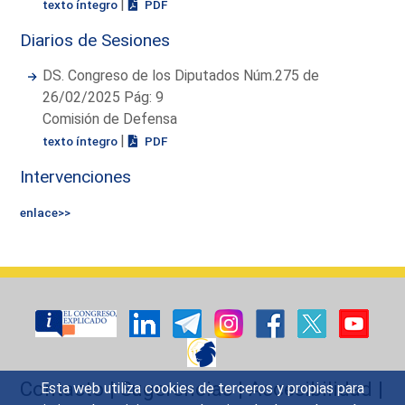
|
texto íntegro
PDF
Diarios de Sesiones
DS. Congreso de los Diputados Núm.275 de
26/02/2025 Pág: 9
Comisión de Defensa
|
texto íntegro
PDF
Intervenciones
enlace>>
Contacto
|
Sugerencias
|
Accesibilidad
|
Esta web utiliza cookies de terceros y propias para