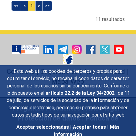
<<
<
1
>
>>
11 resultados
Contacto
|
Sugerencias
|
Accesibilidad
|
Esta web utiliza cookies de terceros y propias para
optimizar el servicio, no recaba ni cede datos de carácter
Mapa Web
personal de los usuarios sin su conocimiento. Conforme a
lo dispuesto en el
artículo 22.2 de la Ley 34/2002
, de 11
de julio, de servicios de la sociedad de la información y de
Preguntas Frecuentes
|
Aviso legal
|
comercio electrónico, pedimos su permiso para obtener
datos estadísticos de su navegación por el sitio web
Protección de datos
|
Política de
Cookies
Aceptar seleccionadas
|
Aceptar todas
|
Más
información