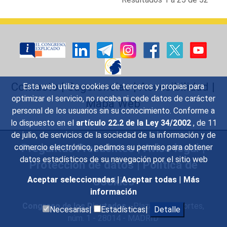
Contacto
|
Sugerencias
|
Accesibilidad
|
Esta web utiliza cookies de terceros y propias para
optimizar el servicio, no recaba ni cede datos de carácter
Mapa Web
personal de los usuarios sin su conocimiento. Conforme a
lo dispuesto en el
artículo 22.2 de la Ley 34/2002
, de 11
de julio, de servicios de la sociedad de la información y de
Preguntas Frecuentes
|
Aviso legal
|
comercio electrónico, pedimos su permiso para obtener
datos estadísticos de su navegación por el sitio web
Protección de datos
|
Política de
Cookies
Aceptar seleccionadas
|
Aceptar todas
|
Más
información
Congreso de los Diputados
- Plaza de las Cortes,
Necesarias|
Estadísticas|
Detalle
núm. 1 - 28014 - MADRID