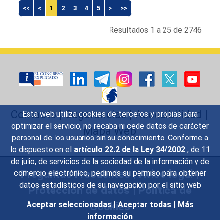
<<
<
1
2
3
4
5
>
>>
Resultados 1 a 25 de 2746
Contacto
|
Sugerencias
|
Accesibilidad
|
Esta web utiliza cookies de terceros y propias para
optimizar el servicio, no recaba ni cede datos de carácter
Mapa Web
personal de los usuarios sin su conocimiento. Conforme a
lo dispuesto en el
artículo 22.2 de la Ley 34/2002
, de 11
de julio, de servicios de la sociedad de la información y de
Preguntas Frecuentes
|
Aviso legal
|
comercio electrónico, pedimos su permiso para obtener
datos estadísticos de su navegación por el sitio web
Protección de datos
|
Política de
Cookies
Aceptar seleccionadas
|
Aceptar todas
|
Más
información