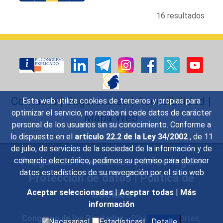
16 resultados
Contacto
|
Sugerencias
|
Accesibilidad
|
Esta web utiliza cookies de terceros y propias para
optimizar el servicio, no recaba ni cede datos de carácter
Mapa Web
personal de los usuarios sin su conocimiento. Conforme a
lo dispuesto en el
artículo 22.2 de la Ley 34/2002
, de 11
de julio, de servicios de la sociedad de la información y de
Preguntas Frecuentes
|
Aviso legal
|
comercio electrónico, pedimos su permiso para obtener
datos estadísticos de su navegación por el sitio web
Protección de datos
|
Política de
Cookies
Aceptar seleccionadas
|
Aceptar todas
|
Más
información
Congreso de los Diputados
- Plaza de las Cortes,
Necesarias|
Estadísticas|
Detalle