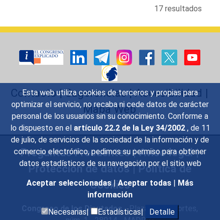
17 resultados
Contacto
|
Sugerencias
|
Accesibilidad
|
Esta web utiliza cookies de terceros y propias para
optimizar el servicio, no recaba ni cede datos de carácter
Mapa Web
personal de los usuarios sin su conocimiento. Conforme a
lo dispuesto en el
artículo 22.2 de la Ley 34/2002
, de 11
de julio, de servicios de la sociedad de la información y de
Preguntas Frecuentes
|
Aviso legal
|
comercio electrónico, pedimos su permiso para obtener
datos estadísticos de su navegación por el sitio web
Protección de datos
|
Política de
Cookies
Aceptar seleccionadas
|
Aceptar todas
|
Más
información
Congreso de los Diputados
- Plaza de las Cortes,
Necesarias|
Estadísticas|
Detalle