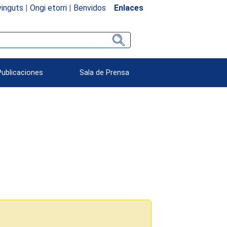
inguts
|
Ongi etorri
|
Benvidos
Enlaces
Publicaciones
Sala de Prensa