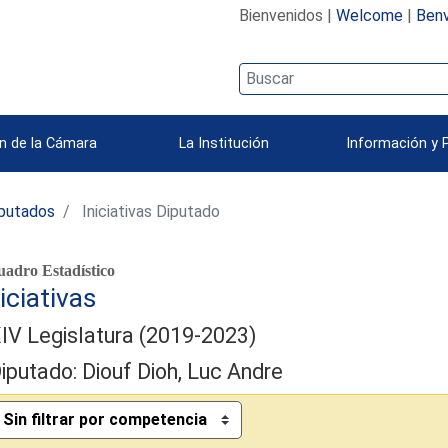
Bienvenidos |
Welcome
|
Benv
n de la Cámara
La Institución
Información y 
iputados
Iniciativas Diputado
adro Estadístico
iciativas
IV Legislatura (2019-2023)
iputado: Diouf Dioh, Luc Andre