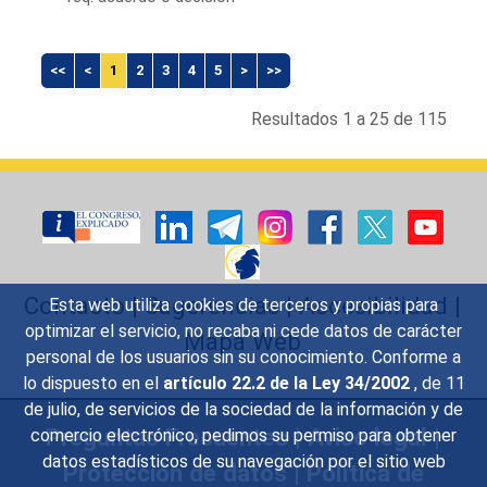
<<
<
1
2
3
4
5
>
>>
Resultados 1 a 25 de 115
Contacto
|
Sugerencias
|
Accesibilidad
|
Esta web utiliza cookies de terceros y propias para
optimizar el servicio, no recaba ni cede datos de carácter
Mapa Web
personal de los usuarios sin su conocimiento. Conforme a
lo dispuesto en el
artículo 22.2 de la Ley 34/2002
, de 11
de julio, de servicios de la sociedad de la información y de
Preguntas Frecuentes
|
Aviso legal
|
comercio electrónico, pedimos su permiso para obtener
datos estadísticos de su navegación por el sitio web
Protección de datos
|
Política de