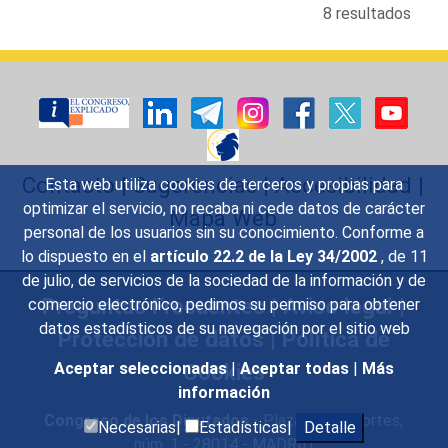
8 resultados
Contacto
|
Sugerencias
|
Accesibilidad
|
Esta web utiliza cookies de terceros y propias para
optimizar el servicio, no recaba ni cede datos de carácter
Mapa Web
personal de los usuarios sin su conocimiento. Conforme a
lo dispuesto en el
artículo 22.2 de la Ley 34/2002
, de 11
de julio, de servicios de la sociedad de la información y de
Preguntas Frecuentes
|
Aviso legal
|
comercio electrónico, pedimos su permiso para obtener
datos estadísticos de su navegación por el sitio web
Protección de datos
|
Política de
Cookies
Aceptar seleccionadas
|
Aceptar todas
|
Más
información
Congreso de los Diputados
- Plaza de las Cortes,
Necesarias|
Estadísticas|
Detalle
núm. 1 - 28014 - MADRID