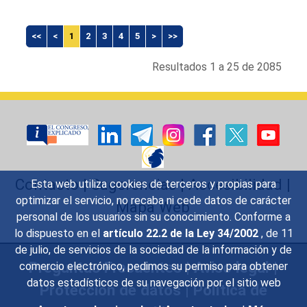
<<
<
1
2
3
4
5
>
>>
Resultados 1 a 25 de 2085
Contacto
|
Sugerencias
|
Accesibilidad
|
Esta web utiliza cookies de terceros y propias para
optimizar el servicio, no recaba ni cede datos de carácter
Mapa Web
personal de los usuarios sin su conocimiento. Conforme a
lo dispuesto en el
artículo 22.2 de la Ley 34/2002
, de 11
de julio, de servicios de la sociedad de la información y de
Preguntas Frecuentes
|
Aviso legal
|
comercio electrónico, pedimos su permiso para obtener
datos estadísticos de su navegación por el sitio web
Protección de datos
|
Política de