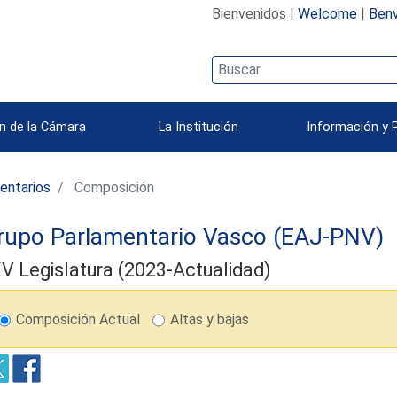
Bienvenidos |
Welcome
|
Benv
n de la Cámara
La Institución
Información y 
entarios
Composición
rupo Parlamentario Vasco (EAJ-PNV)
V Legislatura (2023-Actualidad)
Composición Actual
Altas y bajas