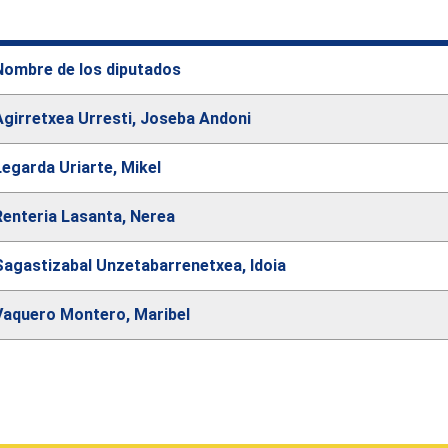
Nombre de los diputados
Agirretxea Urresti, Joseba Andoni
Legarda Uriarte, Mikel
Renteria Lasanta, Nerea
Sagastizabal Unzetabarrenetxea, Idoia
Vaquero Montero, Maribel
.diputado.searchform.table.caption