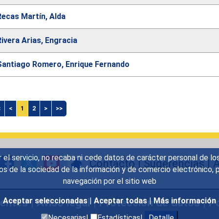
Recas Martín, Alda
Rivera Arias, Engracia
Santiago Romero, Enrique Fernando
.diputado.searchform.table.caption
<
<
1
2
>
>>
r el servicio, no recaba ni cede datos de carácter personal de lo
Contacto
|
Sugerencias
|
A
icios de la sociedad de la información y de comercio electrónic
navegación por el sitio web
uentes
|
Aviso legal
|
Protección de datos
|
Po
Aceptar seleccionadas
|
Aceptar todas
|
Más información
Necesarias|
Estadísticas|
Detalle