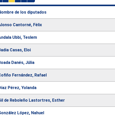
Nombre de los diputados
Alonso Cantorné, Fèlix
Andala Ubbi, Teslem
Badia Casas, Eloi
Boada Danés, Júlia
Cofiño Fernández, Rafael
Díaz Pérez, Yolanda
Gil de Reboleño Lastortres, Esther
González López, Nahuel