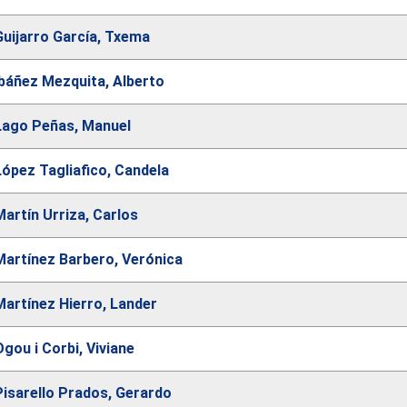
Guijarro García, Txema
Ibáñez Mezquita, Alberto
Lago Peñas, Manuel
López Tagliafico, Candela
Martín Urriza, Carlos
Martínez Barbero, Verónica
Martínez Hierro, Lander
Ogou i Corbi, Viviane
Pisarello Prados, Gerardo