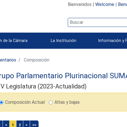
Bienvenidos |
Welcome
|
Benv
n de la Cámara
La Institución
Información y 
entarios
Composición
rupo Parlamentario Plurinacional SU
V Legislatura (2023-Actualidad)
Composición Actual
Altas y bajas
<
<
1
2
>
>>