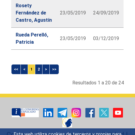
Rosety
Fernández de
23/05/2019
24/09/2019
Castro, Agustín
Rueda Perelló,
23/05/2019
03/12/2019
Patricia
lbl.diputado.searchform.table.caption
<<
<
1
2
>
>>
Resultados 1 a 20 de 24
Contacto
|
Sugerencias
|
Accesibilidad
|
Esta web utiliza cookies de terceros y propias para