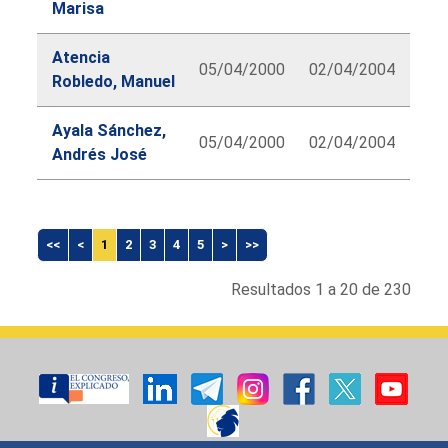
Marisa
Atencia
05/04/2000
02/04/2004
Robledo, Manuel
Ayala Sánchez,
05/04/2000
02/04/2004
Andrés José
lbl.diputado.searchform.table.caption
<<
<
1
2
3
4
5
>
>>
Resultados 1 a 20 de 230