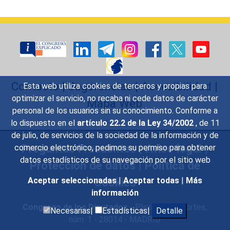
Contacto
|
Sugerencias
|
Accesibilidad
|
Esta web utiliza cookies de terceros y propias para
optimizar el servicio, no recaba ni cede datos de carácter
Mapa Web
personal de los usuarios sin su conocimiento. Conforme a
lo dispuesto en el
artículo 22.2 de la Ley 34/2002
, de 11
de julio, de servicios de la sociedad de la información y de
Preguntas Frecuentes
|
Aviso legal
|
comercio electrónico, pedimos su permiso para obtener
datos estadísticos de su navegación por el sitio web
Protección de datos
|
Política de
Cookies
Aceptar seleccionadas
|
Aceptar todas
|
Más
información
Congreso de los Diputados
- Plaza de las Cortes,
Necesarias|
Estadísticas|
Detalle
núm. 1 - 28014 - MADRID