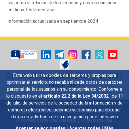
así como la relación de los legados y gastos causados
en dicha testamentaría.
Información actualizada en septiembre 2024
Contacto
|
Sugerencias
|
Accesibilidad
|
Esta web utiliza cookies de terceros y propias para
optimizar el servicio, no recaba ni cede datos de carácter
Mapa Web
personal de los usuarios sin su conocimiento. Conforme a
lo dispuesto en el
artículo 22.2 de la Ley 34/2002
, de 11
de julio, de servicios de la sociedad de la información y de
Preguntas Frecuentes
|
Aviso legal
|
comercio electrónico, pedimos su permiso para obtener
datos estadísticos de su navegación por el sitio web
Protección de datos
|
Política de
Aceptar seleccionadas
|
Aceptar todas
|
Más