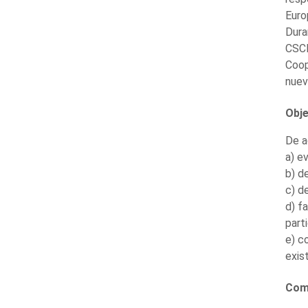
Euro
Dura
CSCE
Coop
nuev
Obje
De a
a) e
b) d
c) d
d) f
part
e) c
exis
Com