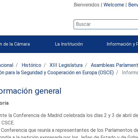
Bienvenidos |
Welcome
|
Benv
n de la Cámara
La Institución
Información y 
acional
Histórico
XIII Legislatura
Asambleas Parlamenta
ón para la Seguridad y Cooperación en Europa (OSCE)
Informa
ormación general
oria
nte la Conferencia de Madrid celebrada los días 2 y 3 de abril 
a CSCE.
 Conferencia que reunía a representantes de los Parlamentos d
ondía a la petición expresada por los Jefes de Estado y de Gobie