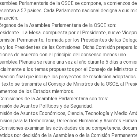
samblea Parlamentaria de la OSCE se compone, a comienzos de
esentan a 57 países. Cada Parlamento nacional designa a sus mi
nización:
órganos de la Asamblea Parlamentaria de la OSCE son:
residente. La Mesa, compuesta por el Presidente, nueve Vicepr
omisión Permanente, formada por los Presidentes de las Delega
 y los Presidentes de las Comisiones. Dicha Comisión prepara l
siones de acuerdo con el principio del consenso menos uno.
samblea Plenaria se reúne una vez al año durante 5 días a comie
cialmente a los temas propuestos por el Consejo de Ministros de
aración final que incluye los proyectos de resolución adoptados
 texto se transmite al Consejo de Ministros de la OSCE, al Presi
amentos de los Estados miembros.
Comisiones de la Asamblea Parlamentaria son tres:
misión de Asuntos Políticos y de Seguridad;
misión de Asuntos Económicos, Ciencia, Tecnología y Medio Am
misión para la Democracia, Derechos Humanos y Asuntos Humani
Comisiones examinan las actividades de su competencia, docum
tidos por decisión de la Asamblea o de la Comisión Permanente