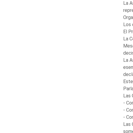
La A
repr
Orga
Los 
El P
La C
Mesa
deci
La A
esen
decl
Este
Parl
Las 
- Co
- Co
- Co
Las 
some