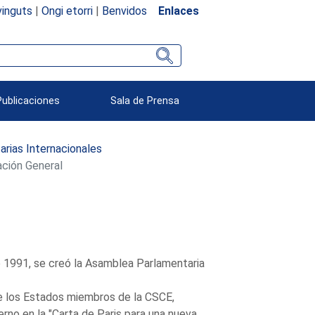
inguts
|
Ongi etorri
|
Benvidos
Enlaces
Publicaciones
Sala de Prensa
rias Internacionales
ción General
de 1991, se creó la Asamblea Parlamentaria
e los Estados miembros de la CSCE,
rno en la "Carta de Paris para una nueva