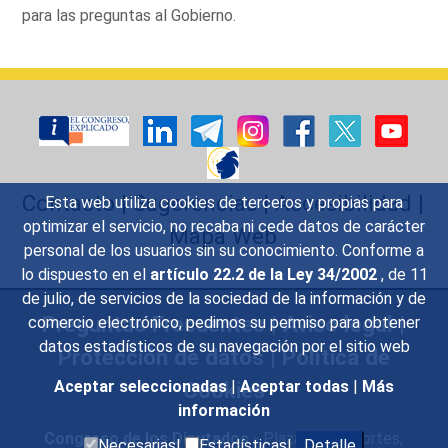
para las preguntas al Gobierno.
Contacto
|
Sugerencias
|
Accesibilidad
|
Esta web utiliza cookies de terceros y propias para
optimizar el servicio, no recaba ni cede datos de carácter
Mapa Web
personal de los usuarios sin su conocimiento. Conforme a
lo dispuesto en el
artículo 22.2 de la Ley 34/2002
, de 11
de julio, de servicios de la sociedad de la información y de
Preguntas Frecuentes
|
Aviso legal
|
comercio electrónico, pedimos su permiso para obtener
datos estadísticos de su navegación por el sitio web
Protección de datos
|
Política de
Cookies
Aceptar seleccionadas
|
Aceptar todas
|
Más
información
Congreso de los Diputados
- Plaza de las Cortes,
Necesarias|
Estadísticas|
Detalle