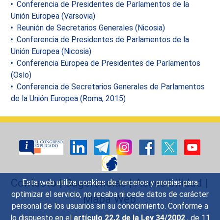
Conferencia de Presidentes de Parlamentos de la
Unión Europea (Varsovia)
Reunión de Secretarios Generales (Nicosia)
Conferencia de Presidentes de Parlamentos de la
Unión Europea (Nicosia)
Conferencia Europea de Presidentes de Parlamentos
(Oslo)
Conferencia de Secretarios Generales de Parlamentos
de la Unión Europea (Roma, 2015)
Contacto
|
Sugerencias
|
Accesibilidad
|
Esta web utiliza cookies de terceros y propias para
optimizar el servicio, no recaba ni cede datos de carácter
Mapa Web
personal de los usuarios sin su conocimiento. Conforme a
lo dispuesto en el
artículo 22.2 de la Ley 34/2002
, de 11