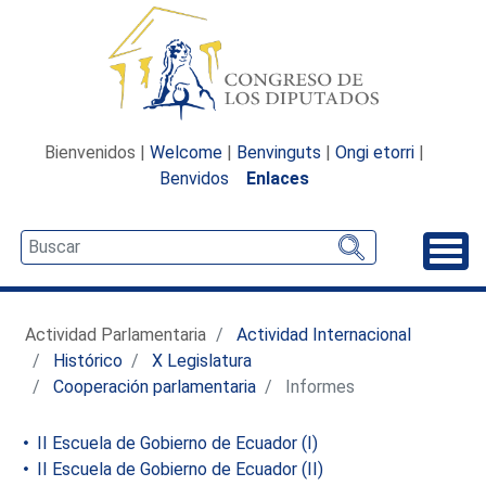
Bienvenidos |
Welcome
|
Benvinguts
|
Ongi etorri
|
Benvidos
Enlaces
Desp
Actividad Parlamentaria
Actividad Internacional
Histórico
X Legislatura
Cooperación parlamentaria
Informes
II Escuela de Gobierno de Ecuador (I)
II Escuela de Gobierno de Ecuador (II)