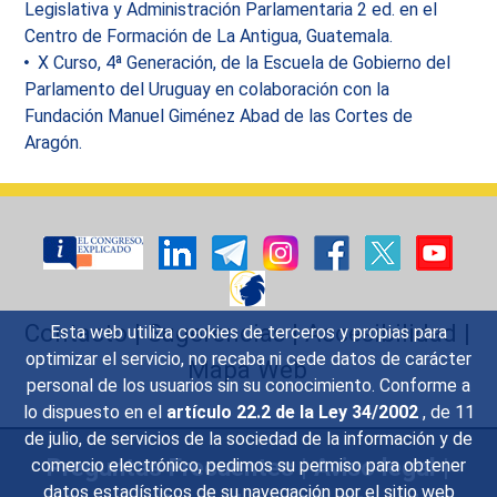
Legislativa y Administración Parlamentaria 2 ed. en el
Centro de Formación de La Antigua, Guatemala.
X Curso, 4ª Generación, de la Escuela de Gobierno del
Parlamento del Uruguay en colaboración con la
Fundación Manuel Giménez Abad de las Cortes de
Aragón.
Contacto
|
Sugerencias
|
Accesibilidad
|
Esta web utiliza cookies de terceros y propias para
optimizar el servicio, no recaba ni cede datos de carácter
Mapa Web
personal de los usuarios sin su conocimiento. Conforme a
lo dispuesto en el
artículo 22.2 de la Ley 34/2002
, de 11
de julio, de servicios de la sociedad de la información y de
Preguntas Frecuentes
|
Aviso legal
|
comercio electrónico, pedimos su permiso para obtener
datos estadísticos de su navegación por el sitio web