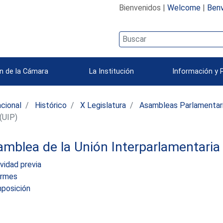
Bienvenidos |
Welcome
|
Benv
n de la Cámara
La Institución
Información y 
acional
Histórico
X Legislatura
Asambleas Parlamentari
(UIP)
mblea de la Unión Interparlamentaria 
vidad previa
ormes
posición